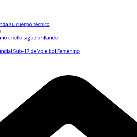
inda su cuerpo técnico
e
mo criollo sigue brillando
undial Sub-17 de Voleibol Femenino