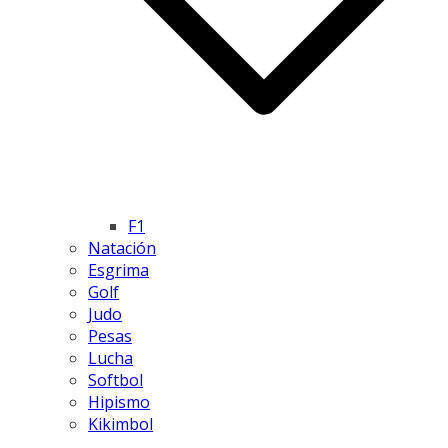
F1
Natación
Esgrima
Golf
Judo
Pesas
Lucha
Softbol
Hipismo
Kikimbol