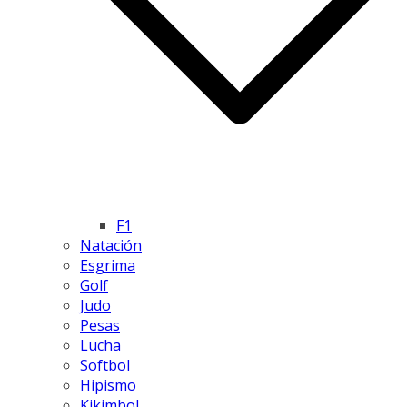
F1
Natación
Esgrima
Golf
Judo
Pesas
Lucha
Softbol
Hipismo
Kikimbol