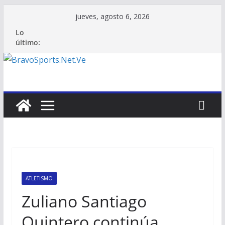
Saltar
jueves, agosto 6, 2026
al
Lo
contenido
último:
ATLETISMO
Zuliano Santiago
Quintero continúa