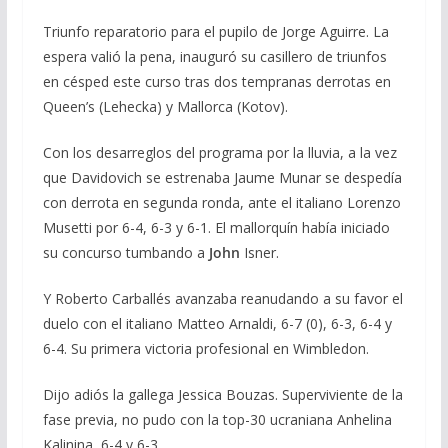
Triunfo reparatorio para el pupilo de Jorge Aguirre. La
espera valió la pena, inauguró su casillero de triunfos
en césped este curso tras dos tempranas derrotas en
Queen’s (Lehecka) y Mallorca (Kotov).
Con los desarreglos del programa por la lluvia, a la vez
que Davidovich se estrenaba
Jaume Munar
se despedía
con derrota en segunda ronda, ante el italiano
Lorenzo
Musetti
por 6-4, 6-3 y 6-1. El mallorquín había iniciado
su concurso tumbando a
John
Isner.
Y Roberto Carballés avanzaba reanudando a su favor el
duelo con el italiano
Matteo Arnaldi, 6-7 (0), 6-3, 6-4 y
6-4. Su primera victoria profesional en Wimbledon.
Dijo adiós la gallega
Jessica Bouzas. Superviviente de la
fase previa, no pudo con la top-30 ucraniana Anhelina
Kalinina, 6-4 y 6-3.