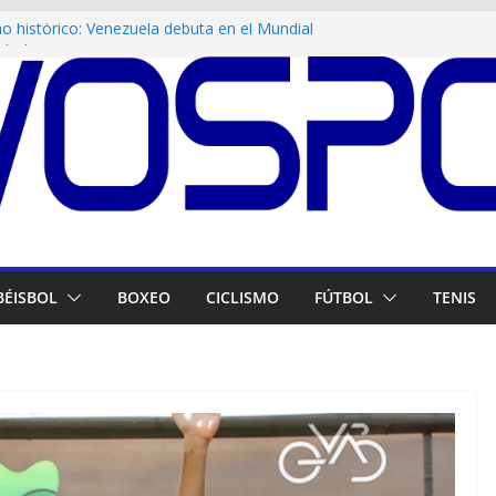
 histórico: Venezuela debuta en el Mundial
eibol Femenino
iencia en Maracay! Tigres de Aragua blinda su
o
rtiva impulsa Juegos Venezuela Renace
para Venezuela en Juegos CAC! El atletismo
illando
esias dan plata a Venezuela en canotaje
BÉISBOL
BOXEO
CICLISMO
FÚTBOL
TENIS