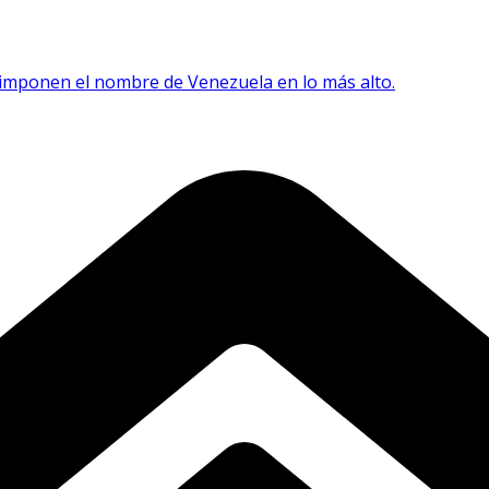
e imponen el nombre de Venezuela en lo más alto.
EE. UU.
2030
orona rey del salto con pértiga.
o