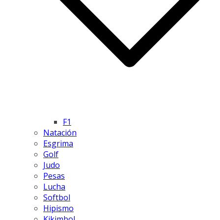
F1
Natación
Esgrima
Golf
Judo
Pesas
Lucha
Softbol
Hipismo
Kikimbol