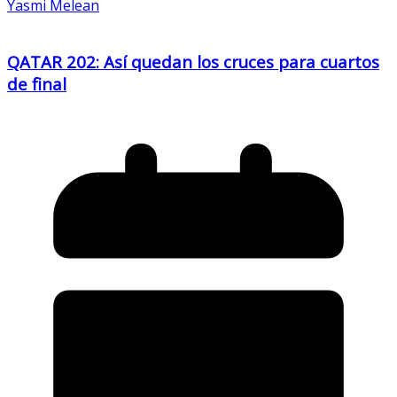
Yasmi Melean
QATAR 202: Así quedan los cruces para cuartos
de final