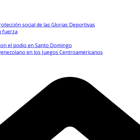
rotección social de las Glorias Deportivas
n fuerza
 con el podio en Santo Domingo
 venezolano en los Juegos Centroamericanos