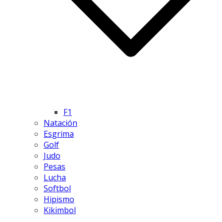
F1
Natación
Esgrima
Golf
Judo
Pesas
Lucha
Softbol
Hipismo
Kikimbol