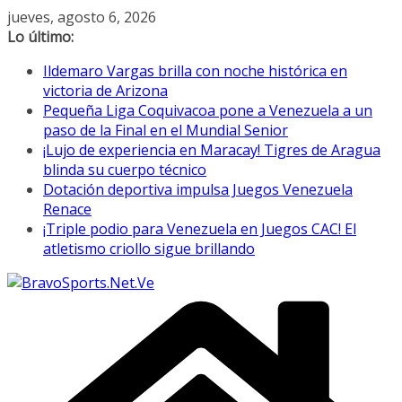
Saltar
jueves, agosto 6, 2026
al
Lo último:
contenido
Ildemaro Vargas brilla con noche histórica en
victoria de Arizona
Pequeña Liga Coquivacoa pone a Venezuela a un
paso de la Final en el Mundial Senior
¡Lujo de experiencia en Maracay! Tigres de Aragua
blinda su cuerpo técnico
Dotación deportiva impulsa Juegos Venezuela
Renace
¡Triple podio para Venezuela en Juegos CAC! El
atletismo criollo sigue brillando