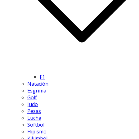
F1
Natación
Esgrima
Golf
Judo
Pesas
Lucha
Softbol
Hipismo
Kikimbol