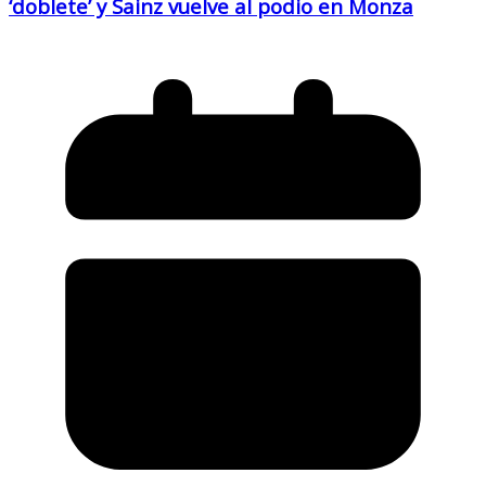
‘doblete’ y Sainz vuelve al podio en Monza