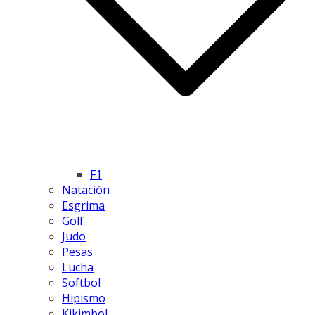
F1
Natación
Esgrima
Golf
Judo
Pesas
Lucha
Softbol
Hipismo
Kikimbol