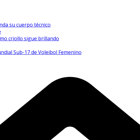
inda su cuerpo técnico
e
mo criollo sigue brillando
undial Sub-17 de Voleibol Femenino