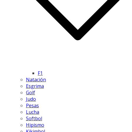
F1
Natación
Esgrima
Golf
Judo
Pesas
Lucha
Softbol
Hipismo
Kikimbol