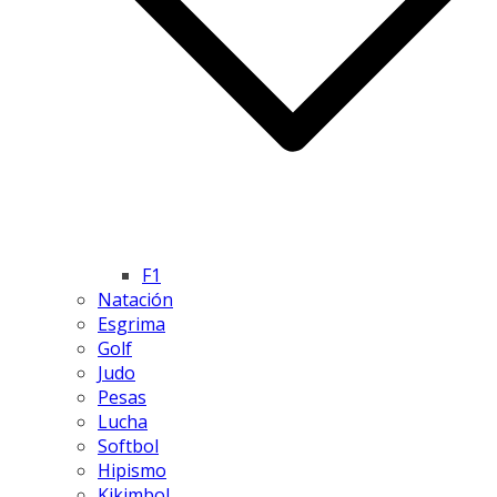
F1
Natación
Esgrima
Golf
Judo
Pesas
Lucha
Softbol
Hipismo
Kikimbol