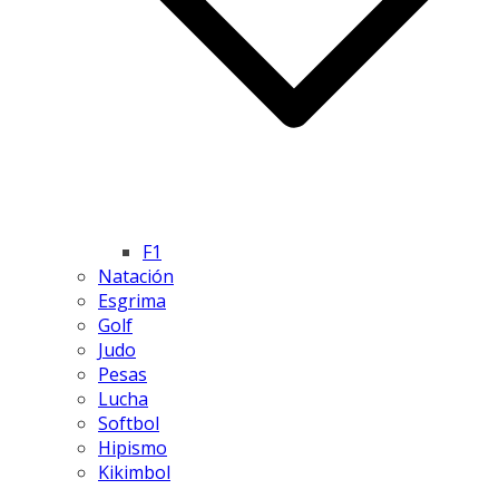
F1
Natación
Esgrima
Golf
Judo
Pesas
Lucha
Softbol
Hipismo
Kikimbol