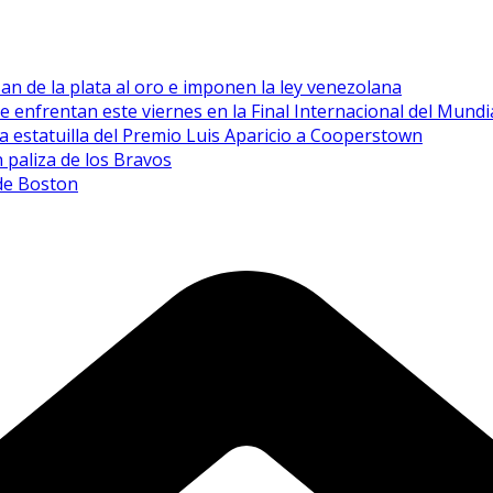
n de la plata al oro e imponen la ley venezolana
e enfrentan este viernes en la Final Internacional del Mundi
a estatuilla del Premio Luis Aparicio a Cooperstown
 paliza de los Bravos
de Boston