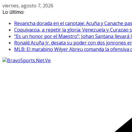
Saltar
viernes, agosto 7, 2026
al
Lo último:
contenido
Revancha dorada en el canotaje: Acuña y Canache pasa
Coquivacoa, a repetir la gloria: Venezuela y Curazao s
“Es un honor por el Maestro”: Johan Santana llevará l
Ronald Acuña Jr. desata su poder con dos jonrones en
MLB: El marabino Wilyer Abreu comanda la ofensiva 