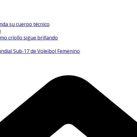
inda su cuerpo técnico
e
mo criollo sigue brillando
undial Sub-17 de Voleibol Femenino