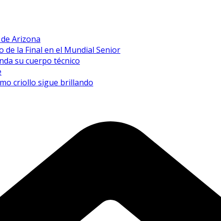
a de Arizona
de la Final en el Mundial Senior
inda su cuerpo técnico
e
mo criollo sigue brillando