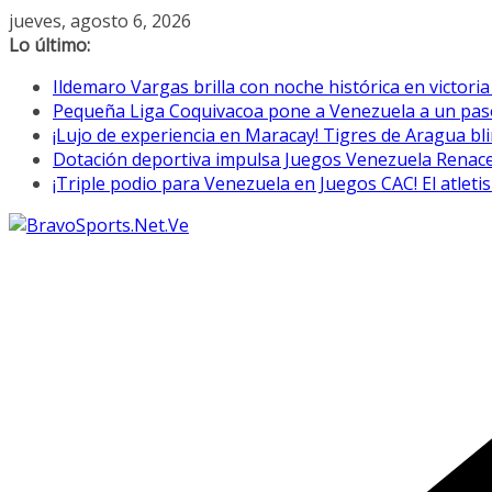
Saltar
jueves, agosto 6, 2026
al
Lo último:
contenido
Ildemaro Vargas brilla con noche histórica en victori
Pequeña Liga Coquivacoa pone a Venezuela a un paso 
¡Lujo de experiencia en Maracay! Tigres de Aragua bl
Dotación deportiva impulsa Juegos Venezuela Renac
¡Triple podio para Venezuela en Juegos CAC! El atletis