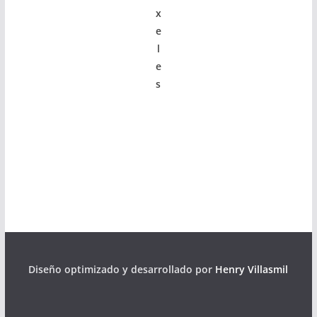
x
e
l
e
s
Diseño optimizado y desarrollado por
Henry Villasmil