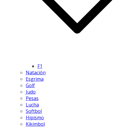
F1
Natación
Esgrima
Golf
Judo
Pesas
Lucha
Softbol
Hipismo
Kikimbol