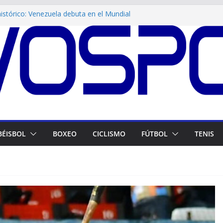
stórico: Venezuela debuta en el Mundial
ol Femenino
cia en Maracay! Tigres de Aragua blinda su
va impulsa Juegos Venezuela Renace
a Venezuela en Juegos CAC! El atletismo
ando
as dan plata a Venezuela en canotaje
BÉISBOL
BOXEO
CICLISMO
FÚTBOL
TENIS