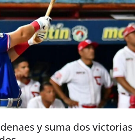
rdenaes y suma dos victorias
odos