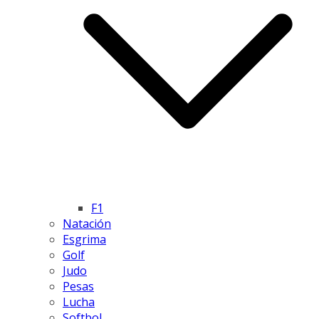
F1
Natación
Esgrima
Golf
Judo
Pesas
Lucha
Softbol