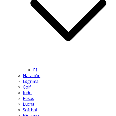
F1
Natación
Esgrima
Golf
Judo
Pesas
Lucha
Softbol
Hipismo