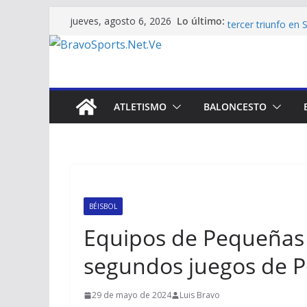
Saltar
Lo último:
Softbol venezola
jueves, agosto 6, 2026
al
tercer triunfo e
¡Exhibición del 1
contenido
Histórico: Javier
¡Alza de jerarquí
podio en Santo 
Yorgelis Salazar 
ATLETISMO
BALONCESTO
venezolano en lo
BÉISBOL
Equipos de Pequeñas 
segundos juegos de P
29 de mayo de 2024
Luis Bravo