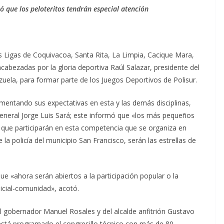
mó que los peloteritos tendrán especial atención
 Ligas de Coquivacoa, Santa Rita, La Limpia, Cacique Mara,
abezadas por la gloria deportiva Raúl Salazar, presidente del
zuela, para formar parte de los Juegos Deportivos de Polisur.
mentando sus expectativas en esta y las demás disciplinas,
 General Jorge Luis Sará; este informó que «los más pequeños
s que participarán en esta competencia que se organiza en
la policía del municipio San Francisco, serán las estrellas de
 que «ahora serán abiertos a la participación popular o la
licial-comunidad», acotó.
l gobernador Manuel Rosales y del alcalde anfitrión Gustavo
 está programado el congresillo técnico con más de 80