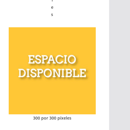
e
s
300 por 300 píxeles