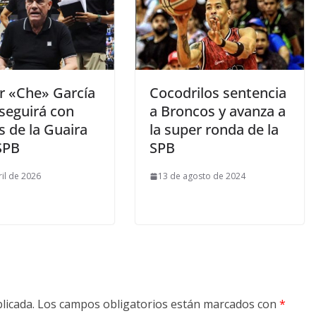
r «Che» García
Cocodrilos sentencia
 seguirá con
a Broncos y avanza a
s de la Guaira
la super ronda de la
SPB
SPB
ril de 2026
13 de agosto de 2024
licada.
Los campos obligatorios están marcados con
*