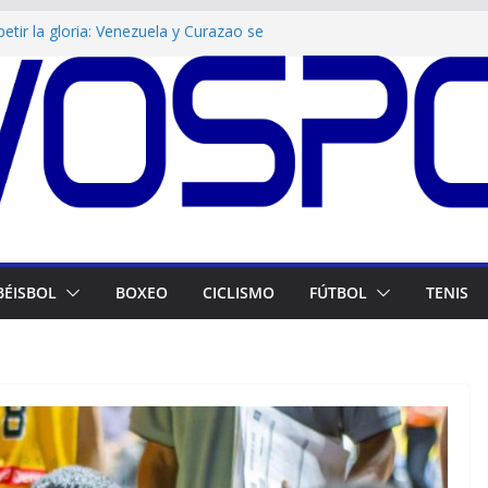
etir la gloria: Venezuela y Curazao se
ernes en la Final Internacional del Mundial
 en Santo Domingo: Douglas Gómez y su hijo
la hacia el oro en tiro deportivo
ico por la dorada: La Vinotinto derrota a
a la gran final del fútbol centroamericano
ra Venezuela: Julio Mayora firma doblete de
país en el medallero
en el canotaje: Acuña y Canache pasan de
 imponen la ley venezolana
BÉISBOL
BOXEO
CICLISMO
FÚTBOL
TENIS