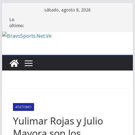
Saltar
sábado, agosto 8, 2026
al
Lo
contenido
último:
ATLETISMO
Yulimar Rojas y Julio
Mayora son los