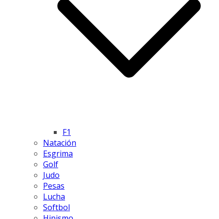
F1
Natación
Esgrima
Golf
Judo
Pesas
Lucha
Softbol
Hipismo