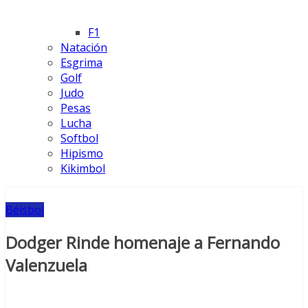
F1
Natación
Esgrima
Golf
Judo
Pesas
Lucha
Softbol
Hipismo
Kikimbol
Béisbol
Dodger Rinde homenaje a Fernando
Valenzuela