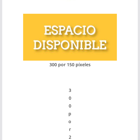
300 por 150 píxeles
3
0
0
p
o
r
2