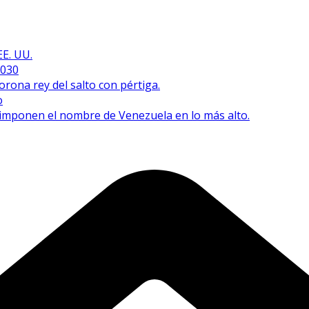
EE. UU.
2030
orona rey del salto con pértiga.
o
e imponen el nombre de Venezuela en lo más alto.