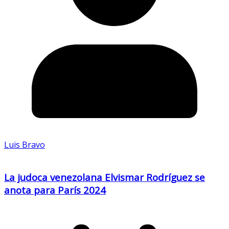
Luis Bravo
La judoca venezolana Elvismar Rodríguez se
anota para París 2024