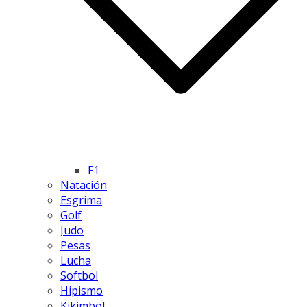
F1
Natación
Esgrima
Golf
Judo
Pesas
Lucha
Softbol
Hipismo
Kikimbol