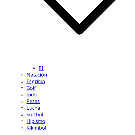
F1
Natación
Esgrima
Golf
Judo
Pesas
Lucha
Softbol
Hipismo
Kikimbol