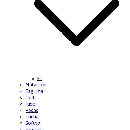
F1
Natación
Esgrima
Golf
Judo
Pesas
Lucha
Softbol
Hipismo