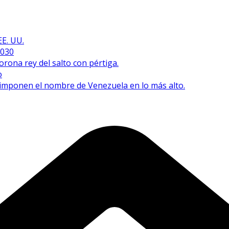
EE. UU.
2030
orona rey del salto con pértiga.
o
e imponen el nombre de Venezuela en lo más alto.