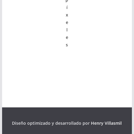
í
x
e
l
e
s
Diseño optimizado y desarrollado por
Henry Villasmil