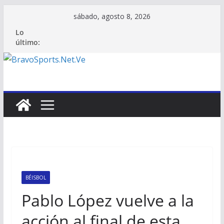
Saltar
sábado, agosto 8, 2026
al
Lo
contenido
último:
BÉISBOL
Pablo López vuelve a la
acción al final de esta