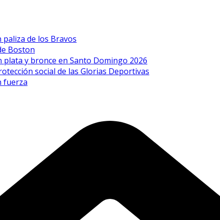
 paliza de los Bravos
de Boston
on plata y bronce en Santo Domingo 2026
rotección social de las Glorias Deportivas
n fuerza