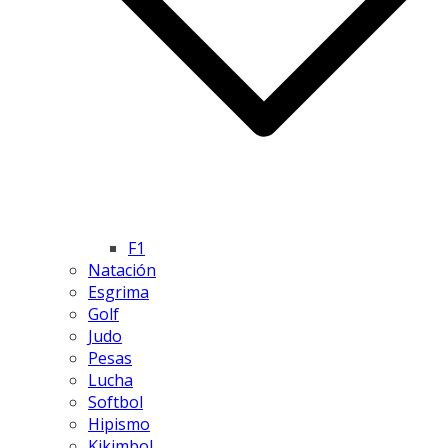
F1
Natación
Esgrima
Golf
Judo
Pesas
Lucha
Softbol
Hipismo
Kikimbol