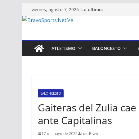
Saltar
Lo último:
viernes, agosto 7, 2026
al
contenido
ATLETISMO
BALONCESTO
BALONCESTO
Gaiteras del Zulia cae
ante Capitalinas
17 de mayo de 2025
Luis Bravo