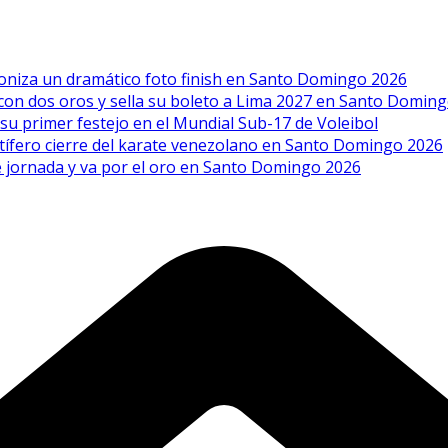
goniza un dramático foto finish en Santo Domingo 2026
a con dos oros y sella su boleto a Lima 2027 en Santo Domin
 su primer festejo en el Mundial Sub-17 de Voleibol
uctífero cierre del karate venezolano en Santo Domingo 2026
ble jornada y va por el oro en Santo Domingo 2026