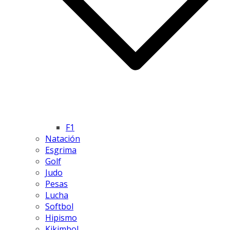
F1
Natación
Esgrima
Golf
Judo
Pesas
Lucha
Softbol
Hipismo
Kikimbol