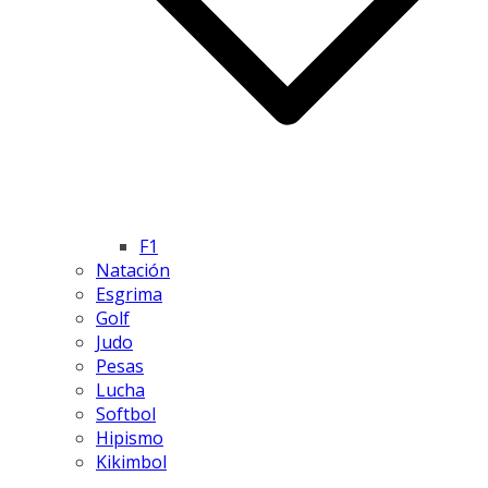
F1
Natación
Esgrima
Golf
Judo
Pesas
Lucha
Softbol
Hipismo
Kikimbol