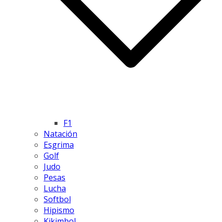
F1
Natación
Esgrima
Golf
Judo
Pesas
Lucha
Softbol
Hipismo
Kikimbol