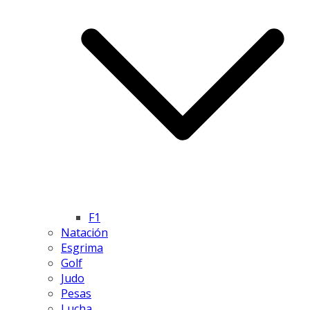
F1
Natación
Esgrima
Golf
Judo
Pesas
Lucha