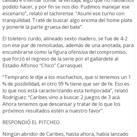
calidad e intentar tomar la ventaja, algo que no habíamos
podido hacer, y por fin se nos dio. Pudimos manejar ese
escenario”, relató el tachirense. “Asumí ese turno con
tranquilidad. Traté de buscar algo encima del home plate
y ponerle la parte gruesa del bate”.
El toletero zurdo, alineado sexto madero, se fue de 4-2
con ese par de remolcadas, además de una anotada, para
encumbrarse como la figura ofensiva del compromiso,
que forzó el regreso de la serie por el gallardete al
Estadio Alfonso “Chico” Carrasquel.
“Temprano le dije a los muchachos, que si tenemos un 1
% de posibilidad, el otro 99 % tiene que ser de fe. Eso es
lo que nos está caracterizando esta temporada”, relató
Rodríguez. “Caribes vino a buscar 2 juegos de 3 acá.
Ahora tenemos que descansar y tratar de lo que los
próximos resultados estén a nuestro favor”.
RESPONDIÓ EL PITCHEO
Ningún abridor de Caribes, hasta ahora, había lanzado