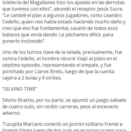
toletería del Magallanes hizo los ajustes en las derrotas
que tuvimos con ellos”, abundó el receptor Jesús Sucre.
“Le cambié el plan a algunos jugadores, como Leandro
Cedeño, quien nos había estado haciendo mucho daño y
creo que eso fue fundamental, sacarlo de todos esos
batazos que venía dando. Le pitchamos difícil, para
ponerlo incómodo”.
Uno de los turnos clave de la velada, precisamente, fue
contra Cedeño, el hombre récord. Viajó al plato en el
séptimo episodio, representando el empate, y fue
ponchado por Liarvis Breto, luego de que la cuenta
cayera a 2 bolas y 0 strikes.
“SILVINO TIME”
Silvino Bracho, por su parte, se apuntó un juego salvado
de cuatro outs, sin recibir carreras, pese al escenario
adverso.
Tucupita Marcano conectó un jonrón solitario frente a
Yoelvín Silven luego de dos outs en el octavo tramo para