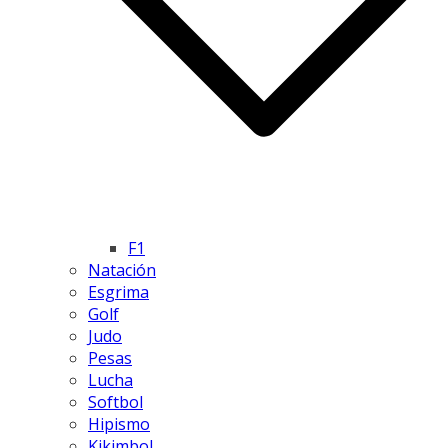
F1
Natación
Esgrima
Golf
Judo
Pesas
Lucha
Softbol
Hipismo
Kikimbol