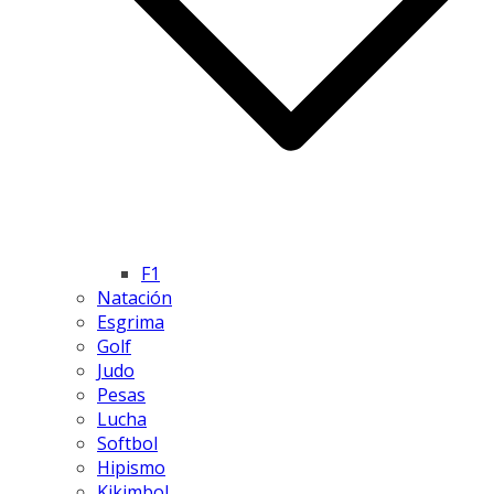
F1
Natación
Esgrima
Golf
Judo
Pesas
Lucha
Softbol
Hipismo
Kikimbol