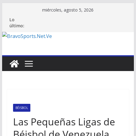
Saltar
miércoles, agosto 5, 2026
al
Lo
contenido
último:
BÉISBOL
Las Pequeñas Ligas de
Béisbol de Venezuela