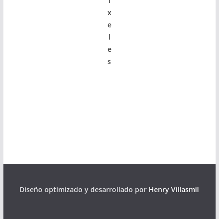
í
x
e
l
e
s
Diseño optimizado y desarrollado por
Henry Villasmil