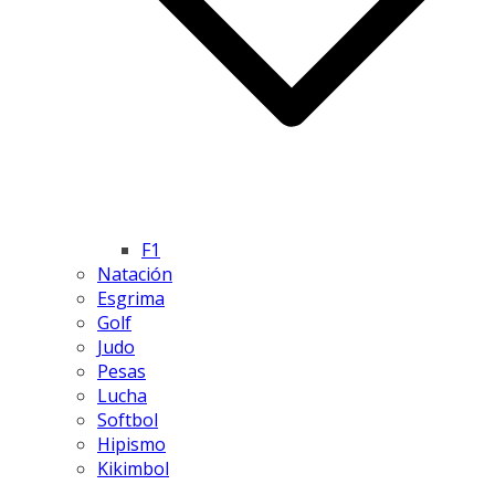
F1
Natación
Esgrima
Golf
Judo
Pesas
Lucha
Softbol
Hipismo
Kikimbol