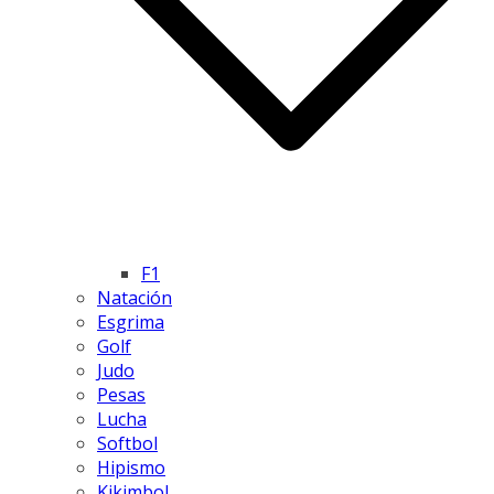
F1
Natación
Esgrima
Golf
Judo
Pesas
Lucha
Softbol
Hipismo
Kikimbol