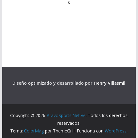
s
Diseño optimizado y desarrollado por
Henry Villasmil
Copyright © 2026
BravoSports.Net.Ve
. Todos los derechos
reservados.
Tema:
ColorMag
por ThemeGrill. Funciona con
WordPress
.